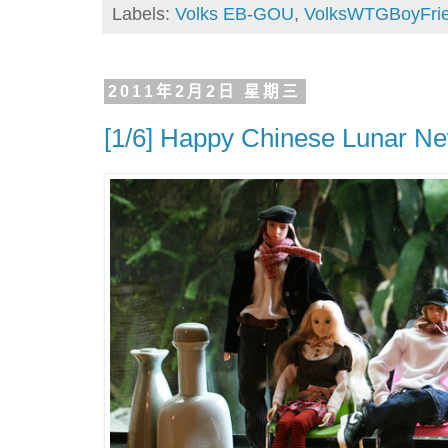
Labels:
Volks EB-GOU
,
VolksWTGBoyFri
2011年2月2日 星期三
[1/6] Happy Chinese Lunar N