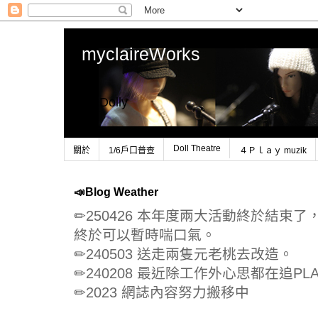
myclaireWorks
1/6 Dolly
Doll Theatre
關於
1/6戶口普查
４Ｐｌａｙ muzik
📣Blog Weather
✏250426 本年度兩大活動終於結束
終於可以暫時喘口氣。
✏240503 送走兩隻元老桃去改造。
✏240208 最近除工作外心思都在追PLA
✏2023 網誌內容努力搬移中