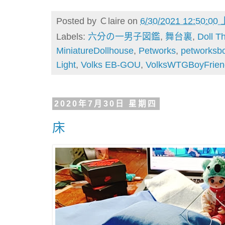
Posted by
Ｃlaire
on
6/30/2021 12:50:00
Labels:
六分の一男子図鑑
,
舞台裏
,
Doll T
MiniatureDollhouse
,
Petworks
,
petworksb
Light
,
Volks EB-GOU
,
VolksWTGBoyFrien
2020年7月30日 星期四
床