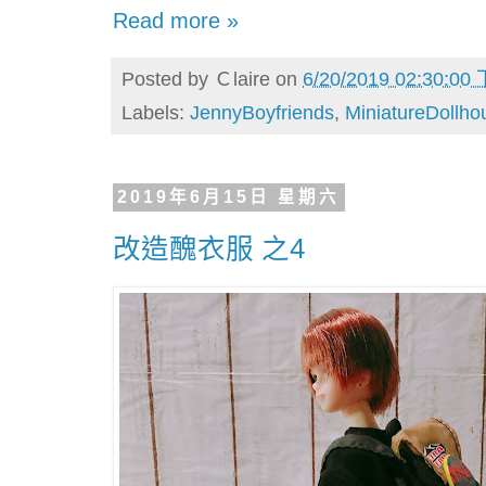
Read more »
Posted by
Ｃlaire
on
6/20/2019 02:30:00
Labels:
JennyBoyfriends
,
MiniatureDollho
2019年6月15日 星期六
改造醜衣服 之4