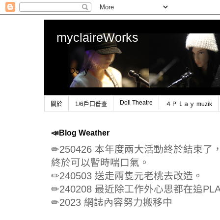
myclaireWorks
1/6 Dolly
Doll Theatre
關於
1/6戶口普查
４Ｐｌａｙ muzik
📣Blog Weather
✏250426 本年度兩大活動終於結束
終於可以暫時喘口氣。
✏240503 送走兩隻元老桃去改造。
✏240208 最近除工作外心思都在追PLA
✏2023 網誌內容努力搬移中