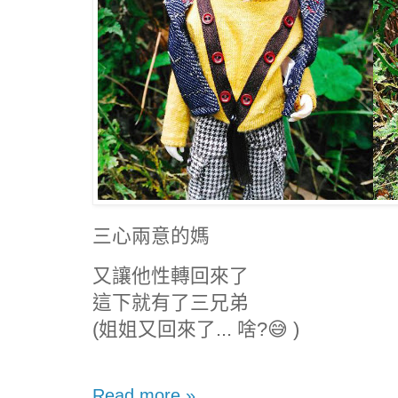
三心兩意的媽
又讓他性轉回來了
這下就有了三兄弟
(姐姐又回來了... 啥?😅 )
Read more »