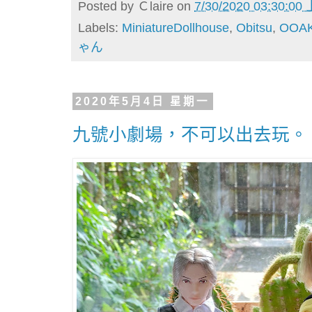
Posted by
Ｃlaire
on
7/30/2020 03:30:00
Labels:
MiniatureDollhouse
,
Obitsu
,
OOA
ゃん
2020年5月4日 星期一
九號小劇場，不可以出去玩。