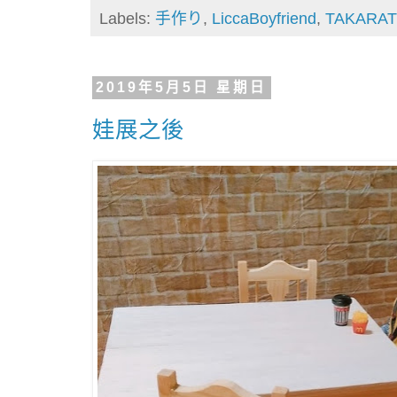
Labels:
手作り
,
LiccaBoyfriend
,
TAKARA
2019年5月5日 星期日
娃展之後