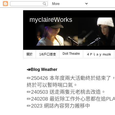
myclaireWorks
1/6 Dolly
Doll Theatre
關於
1/6戶口普查
４Ｐｌａｙ muzik
📣Blog Weather
✏250426 本年度兩大活動終於結束
終於可以暫時喘口氣。
✏240503 送走兩隻元老桃去改造。
✏240208 最近除工作外心思都在追PLA
✏2023 網誌內容努力搬移中