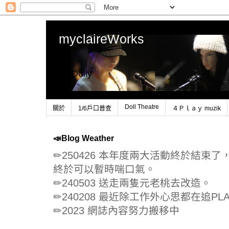
myclaireWorks
1/6 Dolly
Doll Theatre
關於
1/6戶口普查
４Ｐｌａｙ muzik
📣Blog Weather
✏250426 本年度兩大活動終於結束
終於可以暫時喘口氣。
✏240503 送走兩隻元老桃去改造。
✏240208 最近除工作外心思都在追PLA
✏2023 網誌內容努力搬移中