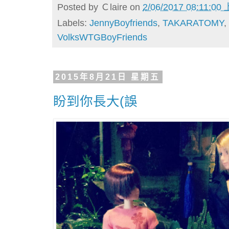
Posted by
Ｃlaire
on
2/06/2017 08:11:00
Labels:
JennyBoyfriends
,
TAKARATOMY
,
VolksWTGBoyFriends
2015年8月21日 星期五
盼到你長大(誤