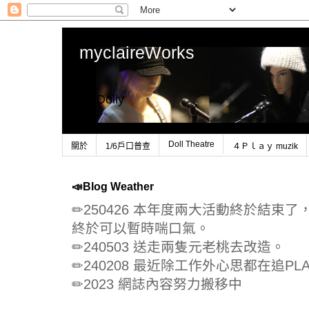
myclaireWorks
1/6 Dolly
Doll Theatre
關於
1/6戶口普查
４Ｐｌａｙ muzik
📣Blog Weather
✏250426 本年度兩大活動終於結束
終於可以暫時喘口氣。
✏240503 送走兩隻元老桃去改造。
✏240208 最近除工作外心思都在追PLA
✏2023 網誌內容努力搬移中