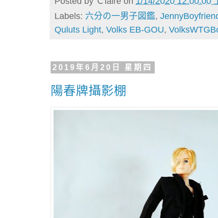
Posted by
Ｃlaire
on
1/14/2020 12:00:00
Labels:
六分の一男子図鑑
,
JennyBoyfrien
Quluts Light
,
Volks EB-GOU
,
VolksWTGBo
2019年6月20日 星期四
陽春牌攝影棚