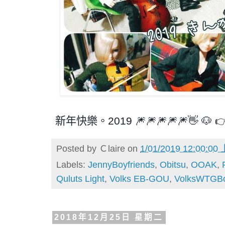
新年快樂。2019 🎆🎆🎆🎆🎆👋 🐶 
Posted by
Ｃlaire
on
1/01/2019 12:00:00
Labels:
JennyBoyfriends
,
Obitsu
,
OOAK
,
Quluts Light
,
Volks EB-GOU
,
VolksWTGBo
2018年12月25日 星期二