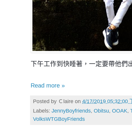
下午工作到快睡著，一定要帶他們
Read more »
Posted by
Ｃlaire
on
4/17/2019 05:32:00
Labels:
JennyBoyfriends
,
Obitsu
,
OOAK
,
VolksWTGBoyFriends