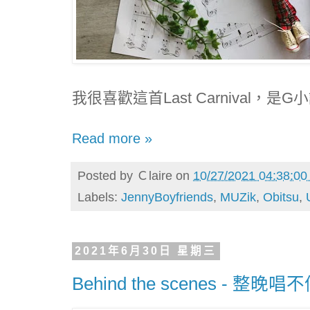
我很喜歡這首Last Carnival，
Read more »
Posted by
Ｃlaire
on
10/27/2021 04:38:0
Labels:
JennyBoyfriends
,
MUZik
,
Obitsu
,
2021年6月30日 星期三
Behind the scenes - 整晚唱