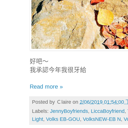
好吧～
我承認今年我很牙給
Read more »
Posted by
Ｃlaire
on
2/06/2019 01:54:00
Labels:
JennyBoyfriends
,
LiccaBoyfriend
,
Light
,
Volks EB-GOU
,
VolksNEW-EB N
,
V