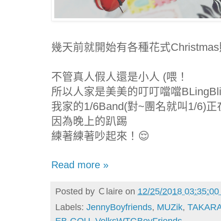
幾天前就開始有各種花式Christma
不管真人假人還是小人 (喂！
所以人家是美美的叮叮噹噹BLingBli
我家的1/6Band(對~團名就叫1/6)
因為晚上的趴踢
練著練著吵起來！😌
Read more »
Posted by
Ｃlaire
on
12/25/2018 03:35:0
Labels:
JennyBoyfriends
,
MUZik
,
TAKAR
EB-GOU
,
VolksWTGBoyFriends