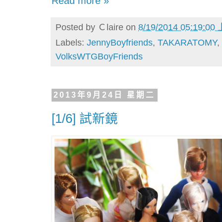
Read more »
Posted by
Ｃlaire
on
8/19/2014 05:19:00
Labels:
JennyBoyfriends
,
TAKARATOMY
,
VolksWTGBoyFriends
2013年9月24日 星期二
[1/6] 試新鏡