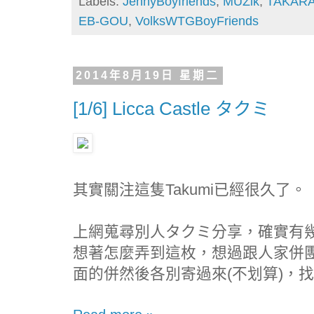
Labels:
JennyBoyfriends
,
MUZik
,
TAKAR
EB-GOU
,
VolksWTGBoyFriends
2014年8月19日 星期二
[1/6] Licca Castle タクミ
其實關注這隻Takumi已經很久了。
上網蒐尋別人タクミ分享，確實有
想著怎麼弄到這枚，想過跟人家併
面的併然後各別寄過來(不划算)，