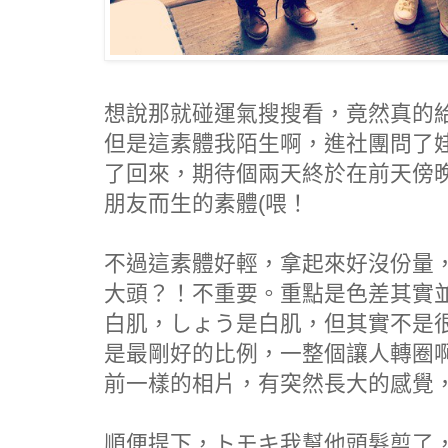
想說那就碰運氣搜搜看，竟然真的
但是這素體我陌生啊，進社團問了
了回來，期待個兩天終於在前天傍晚
朋友而生的素體(喂！
不過這素體好輕，拿起來好沒份量，有
大頭？！不重要。重點是色差其實
白肌，しょう是白肌，但其實不是很
是最剛好的比例，一整個讓人轉圈啊~
前一樣的相片，有突然長大的感覺，
順便提下，トモキ我幫他頭髮剪了