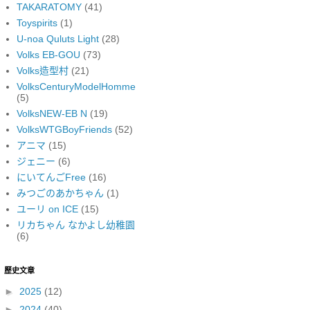
TAKARATOMY
(41)
Toyspirits
(1)
U-noa Quluts Light
(28)
Volks EB-GOU
(73)
Volks造型村
(21)
VolksCenturyModelHomme
(5)
VolksNEW-EB N
(19)
VolksWTGBoyFriends
(52)
アニマ
(15)
ジェニー
(6)
にいてんごFree
(16)
みつごのあかちゃん
(1)
ユーリ on ICE
(15)
リカちゃん なかよし幼稚園
(6)
歷史文章
►
2025
(12)
►
2024
(40)