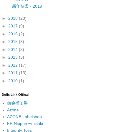
新年快樂。2019
►
2018
(20)
►
2017
(9)
►
2016
(2)
►
2015
(3)
►
2014
(3)
►
2013
(5)
►
2012
(17)
►
2011
(13)
►
2010
(1)
Dolls Link Offical
錬金術工房
Azone
AZONE Labelshop
FR Nippon－misaki
Integrity Toys