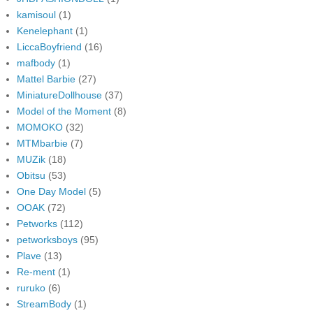
kamisoul
(1)
Kenelephant
(1)
LiccaBoyfriend
(16)
mafbody
(1)
Mattel Barbie
(27)
MiniatureDollhouse
(37)
Model of the Moment
(8)
MOMOKO
(32)
MTMbarbie
(7)
MUZik
(18)
Obitsu
(53)
One Day Model
(5)
OOAK
(72)
Petworks
(112)
petworksboys
(95)
Plave
(13)
Re-ment
(1)
ruruko
(6)
StreamBody
(1)