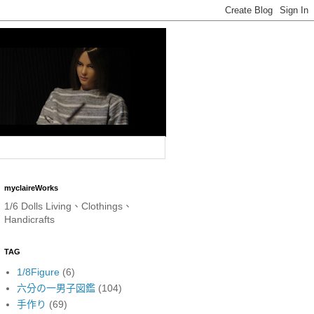
myclaireWorks
1/6 Dolls Living、Clothings、
Handicrafts
TAG
1/8Figure
(6)
六分の一男子図鑑
(104)
手作り
(69)