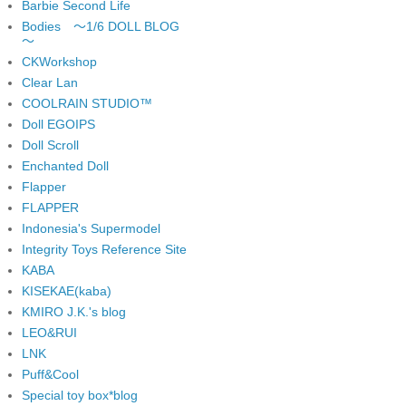
Barbie Second Life
Bodies ～1/6 DOLL BLOG
～
CKWorkshop
Clear Lan
COOLRAIN STUDIO™
Doll EGOIPS
Doll Scroll
Enchanted Doll
Flapper
FLAPPER
Indonesia's Supermodel
Integrity Toys Reference Site
KABA
KISEKAE(kaba)
KMIRO J.K.'s blog
LEO&RUI
LNK
Puff&Cool
Special toy box*blog