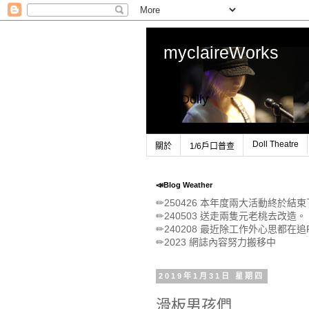
myclaireWorks
1/6 Dolly
Doll Theatre
關於
1/6戶口普查
📣Blog Weather
✏250426 本年度兩大活動終於
✏240503 送走兩隻元老桃去改造。
✏240208 最近除工作外心思都在追P
✏2023 網誌內容努力搬移中
2019年1月31日 星期四
滑板男孩們