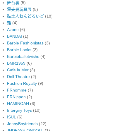
舞台裏
(5)
霍夫曼玩具展
(5)
黏土人ねんどろいど
(18)
雜
(4)
Azone
(6)
BANDAI
(1)
Barbie Fashionistas
(3)
Barbie Looks
(2)
Barbieballetwishs
(4)
BMR1959
(6)
Cafe la Mer
(3)
Doll Theatre
(2)
Fashion Royalty
(9)
FRhomme
(7)
FRNippon
(2)
HAMINOAH
(6)
Intergiry Toys
(10)
ISUL
(6)
JennyBoyfriends
(22)
JHDFASHIONDOLL
(1)