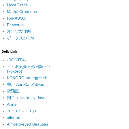
LiccaCastle
Mattel Creations
PARABOX
Petworks
オビツ製作所
ボークス27CM
Dolls Link
-ROUTE4-
・・お気楽人形日誌・・
(kokoro)
KOKORO an eggshell
卯月 AprilCafe*Sweet
夜鴉館
胸キュン☆dolly days
A line
ａｉｒ*ｓｋｉｐ
allnurds
Almond-eyed Beauties